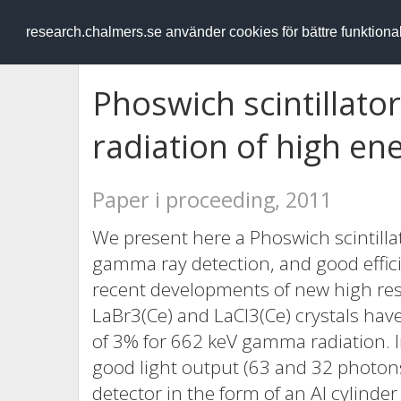
RESEARCH
.chalmers.se
research.chalmers.se använder cookies för bättre funktion
Phoswich scintillat
radiation of high en
Paper i proceeding, 2011
We present here a Phoswich scintilla
gamma ray detection, and good effici
recent developments of new high resol
LaBr3(Ce) and LaCl3(Ce) crystals hav
of 3% for 662 keV gamma radiation. In
good light output (63 and 32 photon
detector in the form of an Al cylinde