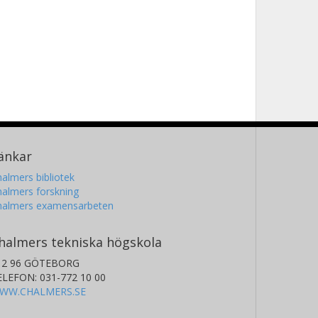
enry Wittler
almers, Teknisk fysik, Subatomär fysik
Forskning
Andra publikationer
änkar
almers bibliotek
almers forskning
halmers examensarbeten
halmers tekniska högskola
12 96 GÖTEBORG
ELEFON: 031-772 10 00
WW.CHALMERS.SE