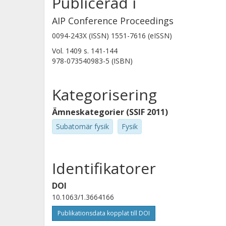
Publicerad i
Consejo Superior de Investigaciones Científicas (CSIC
AIP Conference Proceedings
0094-243X (ISSN) 1551-7616 (eISSN)
Vol. 1409
s.
141-144
978-073540983-5 (ISBN)
Johan Bergström
Chalmers, Teknisk fysik, Subatomär fysik
Kategorisering
Forskning
Andra publikationer
Ämneskategorier (SSIF 2011)
Subatomär fysik
Fysik
E. Gallneby
Chalmers, Teknisk fysik, Subatomär fysik
Identifikatorer
DOI
Klas Jareteg
10.1063/1.3664166
Chalmers, Teknisk fysik, Subatomär fysik
Publikationsdata kopplat till DOI
Forskning
Andra publikationer