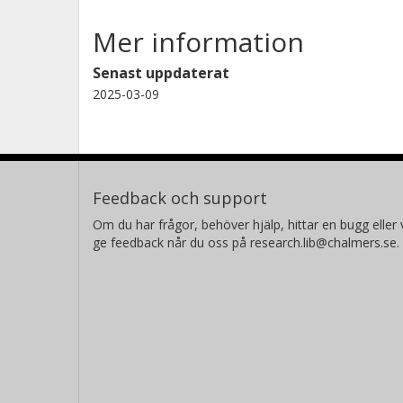
Mer information
G. Risting
Senast uppdaterat
Chalmers, Teknisk fysik, Subatomär fysik
2025-03-09
Feedback och support
Om du har frågor, behöver hjälp, hittar en bugg eller v
ge feedback når du oss på research.lib@chalmers.se.