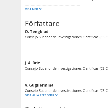
mm with 2 mm wall thickness, contai
VISA MER
diameter and 30 mm length directly c
length, and closed with a glass wind
Författare
To the glass window a Hamamatsu R5
O. Tengblad
coupled using silicon optical grease.
Consejo Superior de Investigaciones Científicas (CSIC
J. A. Briz
Consejo Superior de Investigaciones Científicas (CSIC
V. Gugliermina
Consejo Superior de Investigaciones Científicas (CSIC
VISA ALLA PERSONER
J. Sanchez Del Rio