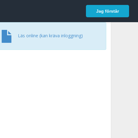
In English
Logga in
Jag förstår
Läs online (kan kräva inloggning)