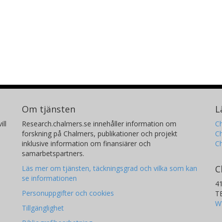
S. Shojaee
H
Chalmers, Teknisk fysik
Ch
Om tjänsten
L
ill
Research.chalmers.se innehåller information om
Ch
forskning på Chalmers, publikationer och projekt
Ch
inklusive information om finansiärer och
C
samarbetspartners.
C
Läs mer om tjänsten, täckningsgrad och vilka som kan
se informationen
4
Personuppgifter och cookies
T
W
Tillgänglighet