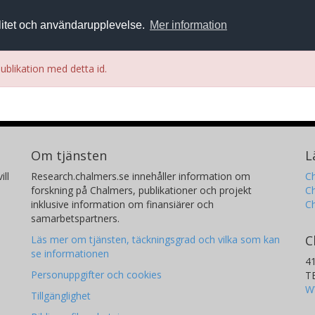
alitet och användarupplevelse.
Mer information
ublikation med detta id.
Om tjänsten
L
ill
Research.chalmers.se innehåller information om
Ch
forskning på Chalmers, publikationer och projekt
Ch
inklusive information om finansiärer och
C
samarbetspartners.
C
Läs mer om tjänsten, täckningsgrad och vilka som kan
se informationen
4
Personuppgifter och cookies
T
W
Tillgänglighet