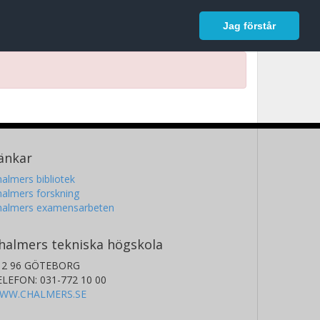
In English
Logga in
Jag förstår
änkar
almers bibliotek
almers forskning
halmers examensarbeten
halmers tekniska högskola
12 96 GÖTEBORG
ELEFON: 031-772 10 00
WW.CHALMERS.SE