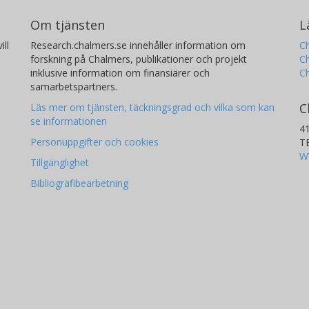
Om tjänsten
L
ill
Research.chalmers.se innehåller information om
Ch
forskning på Chalmers, publikationer och projekt
Ch
inklusive information om finansiärer och
C
samarbetspartners.
C
Läs mer om tjänsten, täckningsgrad och vilka som kan
se informationen
4
Personuppgifter och cookies
T
W
Tillgänglighet
Bibliografibearbetning