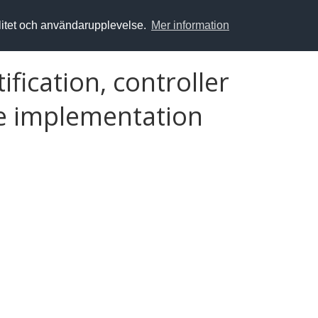
alitet och användarupplevelse.
Mer information
fication, controller
ne implementation