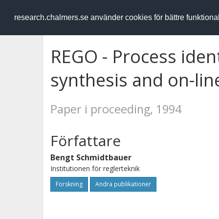
RESEARCH
.chalmers.se
research.chalmers.se använder cookies för bättre funktion
REGO - Process identi
synthesis and on-li
Paper i proceeding, 1994
Författare
Bengt Schmidtbauer
Institutionen för reglerteknik
Forskning
Andra publikationer