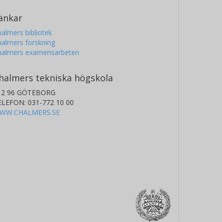
änkar
almers bibliotek
almers forskning
halmers examensarbeten
halmers tekniska högskola
12 96 GÖTEBORG
ELEFON: 031-772 10 00
WW.CHALMERS.SE