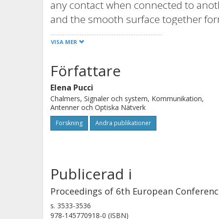
any contact when connected to anoth
and the smooth surface together fo
wave propagation between the two joi
VISA MER
Författare
Elena Pucci
Chalmers, Signaler och system, Kommunikation,
Antenner och Optiska Nätverk
Forskning
Andra publikationer
Publicerad i
Proceedings of 6th European Conferenc
s.
3533-3536
978-145770918-0 (ISBN)