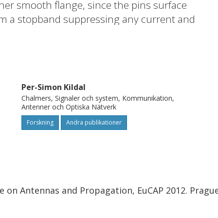
er smooth flange, since the pins surface
rm a stopband suppressing any current and
ning surfaces of the flanges.
Per-Simon Kildal
Chalmers, Signaler och system, Kommunikation,
Antenner och Optiska Nätverk
Forskning
Andra publikationer
e on Antennas and Propagation, EuCAP 2012. Prague