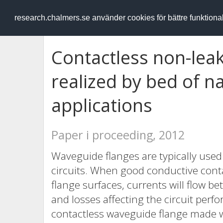
RESEARCH
.chalmers.se
research.chalmers.se använder cookies för bättre funktion
Contactless non-lea
realized by bed of na
applications
Paper i proceeding, 2012
Waveguide flanges are typically use
circuits. When good conductive conta
flange surfaces, currents will flow 
and losses affecting the circuit per
contactless waveguide flange made wi