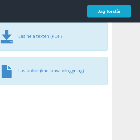
In English
Logga in
Jag förstår
Läs hela texten (PDF)
Läs online (kan kräva inloggning)