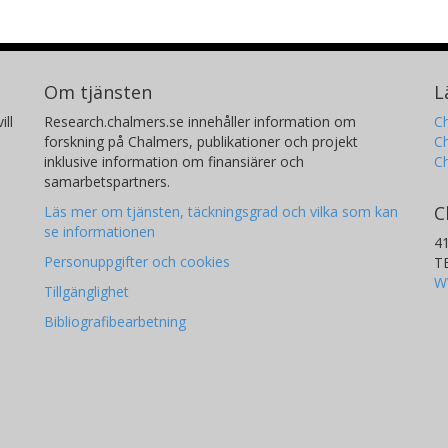
Om tjänsten
L
ill
Research.chalmers.se innehåller information om
Ch
forskning på Chalmers, publikationer och projekt
Ch
inklusive information om finansiärer och
C
samarbetspartners.
C
Läs mer om tjänsten, täckningsgrad och vilka som kan
se informationen
4
Personuppgifter och cookies
T
W
Tillgänglighet
Bibliografibearbetning