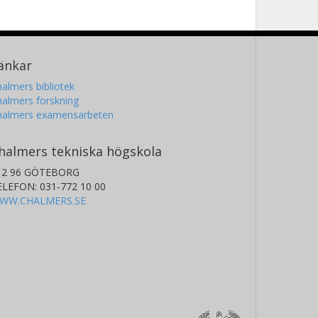
änkar
almers bibliotek
almers forskning
halmers examensarbeten
halmers tekniska högskola
12 96 GÖTEBORG
ELEFON: 031-772 10 00
WW.CHALMERS.SE