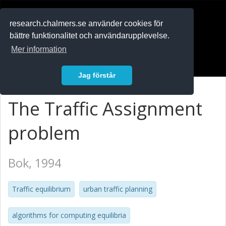
RESEARCH
.chalmers.se
research.chalmers.se använder cookies för
bättre funktionalitet och användarupplevelse.
In English
Mer information
Logga in
Jag förstår
The Traffic Assignment
problem
Bok, 1994
Traffic equilibrium
urban traffic planning
algorithms for computing equilibria