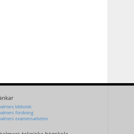
änkar
almers bibliotek
almers forskning
halmers examensarbeten
halmers tekniska högskola