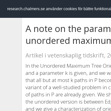
RESEARCH
.chalmers.se
research.chalmers.se använder cookies för bättre funktion
A note on the param
unordered maximum 
Artikel i vetenskaplig tidskrift, 
In the Unordered Maximum Tree Orient
and a parameter k is given, and we wa
that all but at most k paths in P beco
variant of a well-studied problem in
of paths in P are already given. We 
the unordered version is between Edg
and we give a characterization of ori