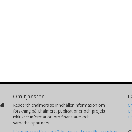
Om tjänsten
L
ill
Research.chalmers.se innehåller information om
Ch
forskning på Chalmers, publikationer och projekt
Ch
inklusive information om finansiärer och
C
samarbetspartners.
C
Läs mer om tjänsten, täckningsgrad och vilka som kan