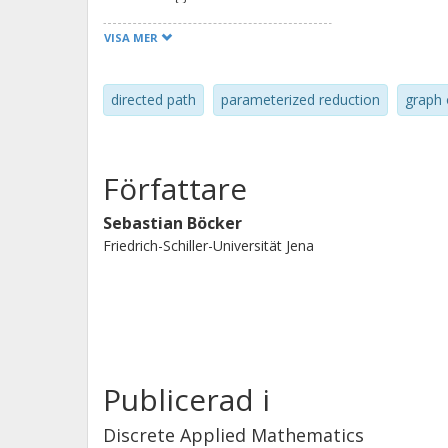
substructures, which are cycles of a c
VISA MER
directed path
parameterized reduction
graph 
Författare
Sebastian Böcker
Friedrich-Schiller-Universität Jena
Publicerad i
Discrete Applied Mathematics