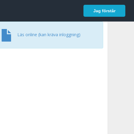
In English
Logga in
Jag förstår
Läs online (kan kräva inloggning)