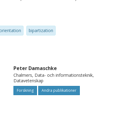
ertain kind.
orientation
bipartization
Peter Damaschke
Chalmers, Data- och informationsteknik,
Datavetenskap
Forskning
Andra publikationer