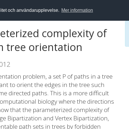
alitet och användarupplevelse.
Mer information
eterized complexity of
tree orientation
2012
ation problem, a set P of paths in a tree
nt to orient the edges in the tree such
me directed paths. This is a more difficult
 computational biology where the directions
show that the parameterized complexity of
e Bipartization and Vertex Bipartization,
entable path sets in trees by forbidden