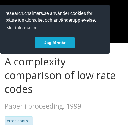
RESEARCH
.chalmers.se
research.chalmers.se använder cookies för
bättre funktionalitet och användarupplevelse.
In English
Mer information
Logga in
Jag förstår
A complexity
comparison of low rate
codes
Paper i proceeding, 1999
error-control