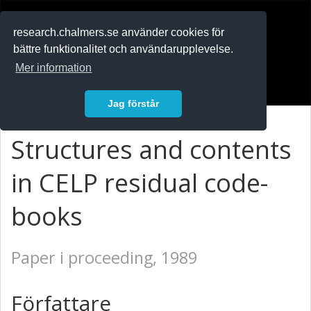
RESEARCH
.chalmers.se
research.chalmers.se använder cookies för
bättre funktionalitet och användarupplevelse.
In English
Mer information
Logga in
Jag förstår
Structures and contents
in CELP residual code-
books
Paper i proceeding, 1989
Författare