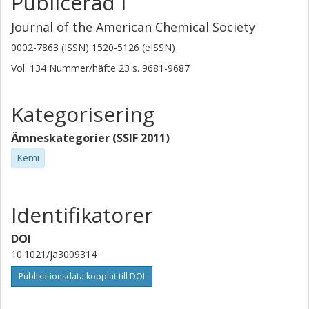
Publicerad i
T. Gong
Journal of the American Chemical Society
University of Colorado
0002-7863 (ISSN) 1520-5126 (eISSN)
M. A. Glaser
Vol. 134
Nummer/häfte
23
s.
9681-9687
University of Colorado
Kategorisering
E. Korblova
University of Colorado
Ämneskategorier (SSIF 2011)
Per Rudquist
Kemi
Chalmers, Teknisk fysik, Elektronikmaterial
Forskning
Andra publikationer
Identifikatorer
J. E. Maclennan
DOI
University of Colorado
10.1021/ja3009314
D. M. Walba
Publikationsdata kopplat till DOI
University of Colorado