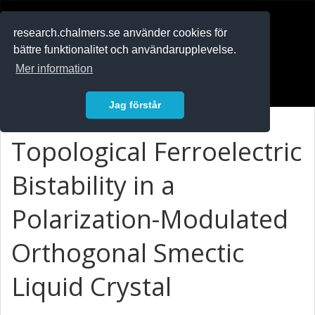
RESEARCH
.chalmers.se
research.chalmers.se använder cookies för
bättre funktionalitet och användarupplevelse.
In English
Mer information
Logga in
Jag förstår
Topological Ferroelectric
Bistability in a
Polarization-Modulated
Orthogonal Smectic
Liquid Crystal