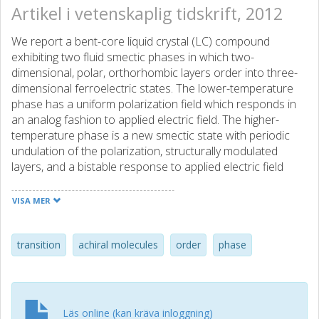
Artikel i vetenskaplig tidskrift, 2012
We report a bent-core liquid crystal (LC) compound
exhibiting two fluid smectic phases in which two-
dimensional, polar, orthorhombic layers order into three-
dimensional ferroelectric states. The lower-temperature
phase has a uniform polarization field which responds in
an analog fashion to applied electric field. The higher-
temperature phase is a new smectic state with periodic
undulation of the polarization, structurally modulated
layers, and a bistable response to applied electric field
which originates in the periodically splay-modulated bulk of
the LC rather than by surface stabilization at the cell
VISA MER
boundaries.
transition
achiral molecules
order
phase
Läs online (kan kräva inloggning)