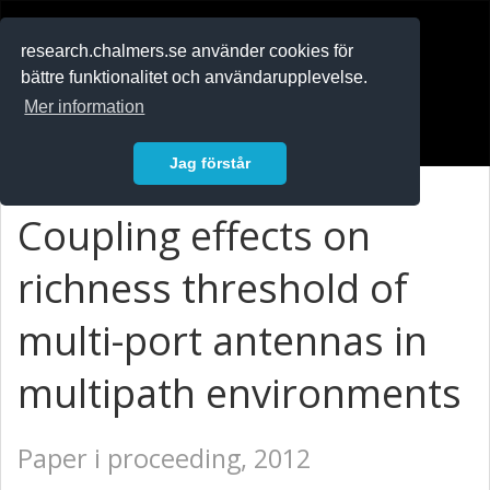
RESEARCH
.chalmers.se
research.chalmers.se använder cookies för
bättre funktionalitet och användarupplevelse.
In English
Mer information
Logga in
Jag förstår
Coupling effects on
richness threshold of
multi-port antennas in
multipath environments
Paper i proceeding, 2012