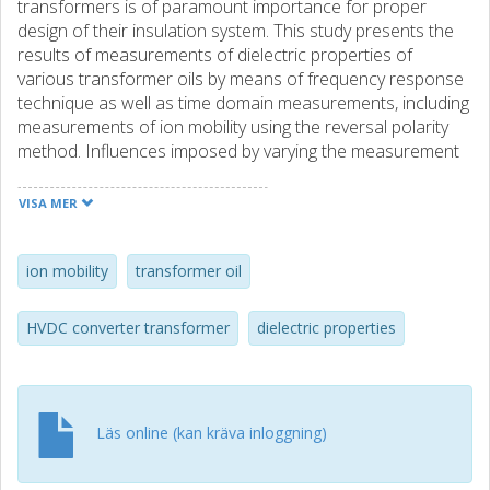
transformers is of paramount importance for proper
design of their insulation system. This study presents the
results of measurements of dielectric properties of
various transformer oils by means of frequency response
technique as well as time domain measurements, including
measurements of ion mobility using the reversal polarity
method. Influences imposed by varying the measurement
voltage level and temperature are investigated. Some
important parameters of the investigated oils, e. g. their
VISA MER
conductivities, ion mobilities, ionic concentrations and
effective ionic radiuses are compared and discussed. The
results show that despite of similarities in various physical
ion mobility
transformer oil
parameters of insulating mineral oils available on the
market, the dielectric behavior and especially ionic
HVDC converter transformer
dielectric properties
conduction vary greatly between different oil types.
Changes of these properties with temperature are
characterized by different activation energies.
Läs online (kan kräva inloggning)