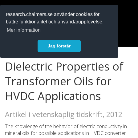
RESEARCH
.chalmers.se
research.chalmers.se använder cookies för
bättre funktionalitet och användarupplevelse.
In English
Mer information
Logga in
Jag förstår
Dielectric Properties of
Transformer Oils for
HVDC Applications
Artikel i vetenskaplig tidskrift, 2012
The knowledge of the behavior of electric conductivity in
mineral oils for possible applications in HVDC converter