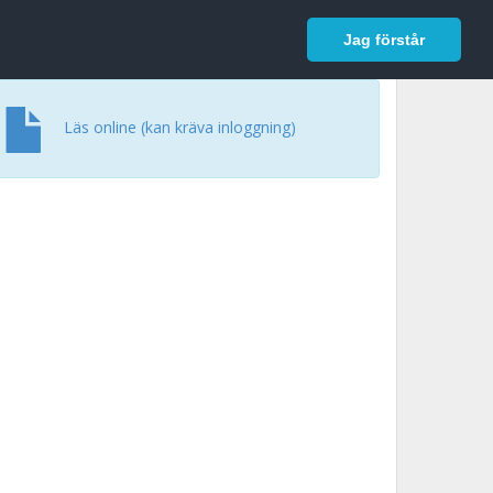
In English
Logga in
Jag förstår
Läs online (kan kräva inloggning)