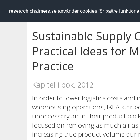
RESEARCH
.chalmers.se
research.chalmers.se använder cookies för bättre funktion
Sustainable Supply
Practical Ideas for
Practice
Kapitel i bok, 2012
In order to lower logistics costs and 
warehousing operations, IKEA started
unnecessary air in their product pac
focused on removing as much air as
increasing true product volume durin