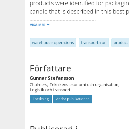
products were identified for packag
candle that is described in this bes
of the Glimma tea candle packaging r
VISA MER
volume for each load unit. Thanks to
of the transportation and warehouse
warehouse operations
transportaion
product
impact on the environment has decre
Författare
Gunnar Stefansson
Chalmers, Teknikens ekonomi och organisation,
Logistik och transport
Forskning
Andra publikationer
Publicerad i