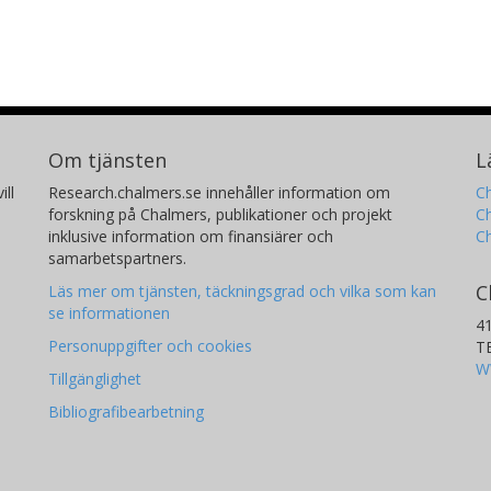
Om tjänsten
L
ill
Research.chalmers.se innehåller information om
Ch
forskning på Chalmers, publikationer och projekt
Ch
inklusive information om finansiärer och
C
samarbetspartners.
C
Läs mer om tjänsten, täckningsgrad och vilka som kan
se informationen
4
Personuppgifter och cookies
T
W
Tillgänglighet
Bibliografibearbetning