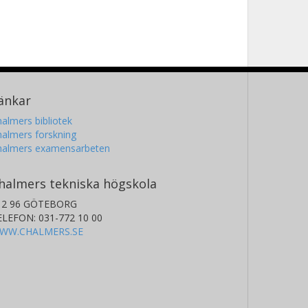
änkar
almers bibliotek
almers forskning
halmers examensarbeten
halmers tekniska högskola
12 96 GÖTEBORG
ELEFON: 031-772 10 00
WW.CHALMERS.SE