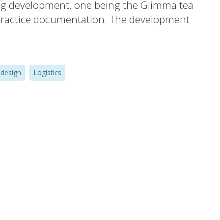
ing development, one being the Glimma tea
t practice documentation. The development
esulted in a 30% increase in products
 this packaging development, the efficiency
 operations is now much greater and the
 design
Logistics
ased significantly.