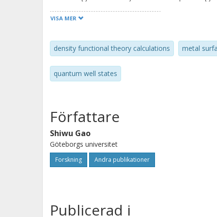
experimental observation and suggests
VISA MER
of water–surface interactions.
density functional theory calculations
metal surf
quantum well states
Författare
Shiwu Gao
Göteborgs universitet
Forskning
Andra publikationer
Publicerad i