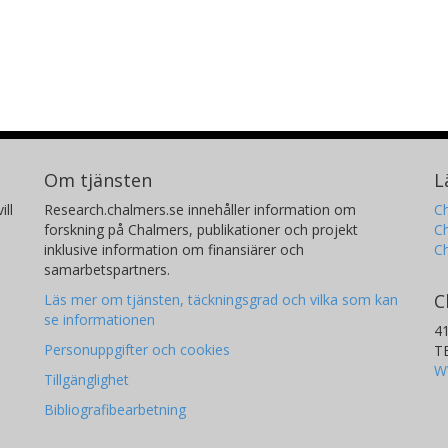
Om tjänsten
L
ill
Research.chalmers.se innehåller information om
Ch
forskning på Chalmers, publikationer och projekt
Ch
inklusive information om finansiärer och
C
samarbetspartners.
C
Läs mer om tjänsten, täckningsgrad och vilka som kan
se informationen
4
Personuppgifter och cookies
T
W
Tillgänglighet
Bibliografibearbetning