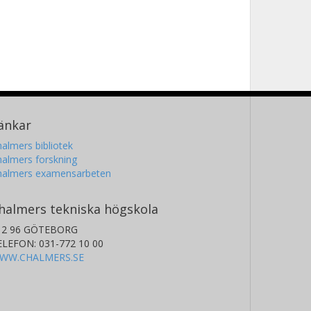
änkar
almers bibliotek
almers forskning
halmers examensarbeten
halmers tekniska högskola
12 96 GÖTEBORG
ELEFON: 031-772 10 00
WW.CHALMERS.SE