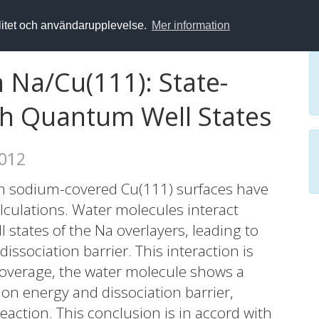
alitet och användarupplevelse.
Mer information
 Na/Cu(111): State-
ith Quantum Well States
2012
on sodium-covered Cu(111) surfaces have
alculations. Water molecules interact
states of the Na overlayers, leading to
issociation barrier. This interaction is
coverage, the water molecule shows a
n energy and dissociation barrier,
 reaction. This conclusion is in accord with