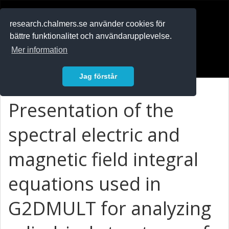
RESEARCH
.chalmers.se
research.chalmers.se använder cookies för
bättre funktionalitet och användarupplevelse.
In English
Mer information
Logga in
Jag förstår
Presentation of the
spectral electric and
magnetic field integral
equations used in
G2DMULT for analyzing