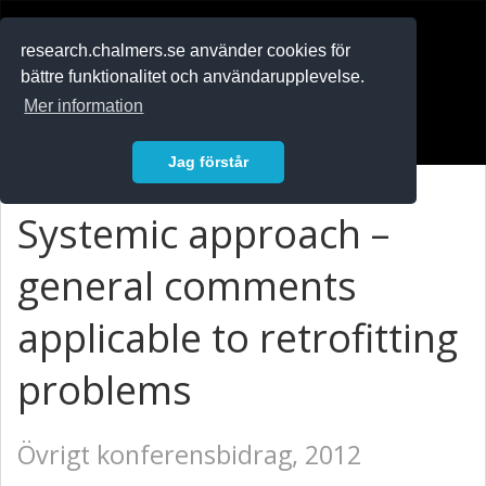
RESEARCH
.chalmers.se
research.chalmers.se använder cookies för
bättre funktionalitet och användarupplevelse.
In English
Mer information
Logga in
Jag förstår
Systemic approach –
general comments
applicable to retrofitting
problems
Övrigt konferensbidrag, 2012