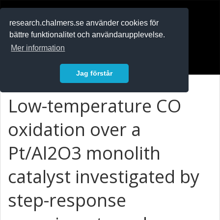
RESEARCH
.chalmers.se
research.chalmers.se använder cookies för
bättre funktionalitet och användarupplevelse.
In English
Mer information
Logga in
Jag förstår
Low-temperature CO
oxidation over a
Pt/Al2O3 monolith
catalyst investigated by
step-response