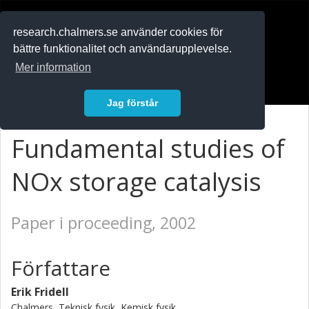
RESEARCH
.chalmers.se
research.chalmers.se använder cookies för
bättre funktionalitet och användarupplevelse.
In English
Mer information
Logga in
Jag förstår
Fundamental studies of
NOx storage catalysis
Paper i proceeding, 2002
Författare
Erik Fridell
Chalmers, Teknisk fysik, Kemisk fysik