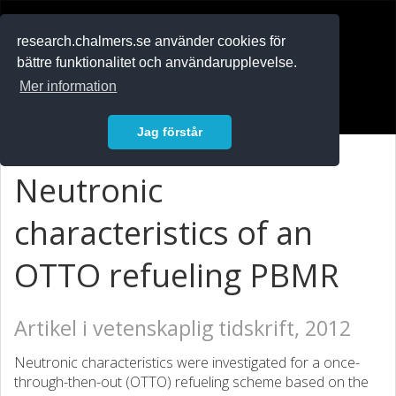
RESEARCH
.chalmers.se
research.chalmers.se använder cookies för
bättre funktionalitet och användarupplevelse.
In English
Mer information
Logga in
Jag förstår
Neutronic
characteristics of an
OTTO refueling PBMR
Artikel i vetenskaplig tidskrift, 2012
Neutronic characteristics were investigated for a once-
through-then-out (OTTO) refueling scheme based on the