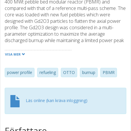
400 MWt pebble bed modular reactor (PBMR) and
compared with that of a reference multi-pass scheme. The
core was loaded with new fuel pebbles which were
designed with Gd2O3 particles to flatten the axial power
profile. The Gd2O3 design was considered in a multi-
parameter optimization to maximize the average
discharged burnup while maintaining a limited power peak
and ensuring core criticality. The results show that the
OTTO scheme using the new fuel pebbles can achieve the
VISA MER
maximum average discharged burnup of about 75 GWd/t,
at which the core neutronic characteristics are
comparable with that of the reference multi-pass scheme.
power profile
refueling
OTTO
burnup
PBMR
This means that the efficiency of fuel utilization of the
OTTO scheme is about 21% less than that of the multi-
pass scheme (95 GWd/t).
Läs online (kan kräva inloggning)
Författare