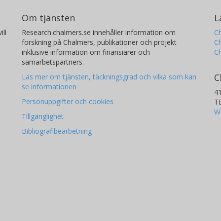
Om tjänsten
L
ill
Research.chalmers.se innehåller information om
Ch
forskning på Chalmers, publikationer och projekt
Ch
inklusive information om finansiärer och
C
samarbetspartners.
C
Läs mer om tjänsten, täckningsgrad och vilka som kan
se informationen
4
Personuppgifter och cookies
T
W
Tillgänglighet
Bibliografibearbetning