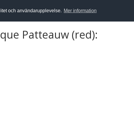
alitet och användarupplevelse.
Mer information
que Patteauw (red):