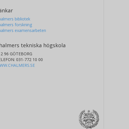
änkar
almers bibliotek
almers forskning
halmers examensarbeten
halmers tekniska högskola
12 96 GÖTEBORG
ELEFON: 031-772 10 00
WW.CHALMERS.SE