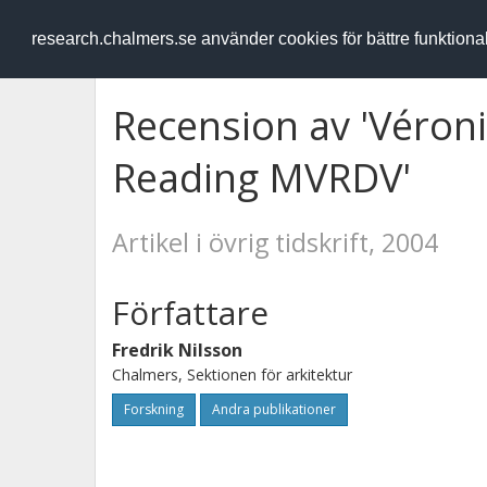
RESEARCH
.chalmers.se
research.chalmers.se använder cookies för bättre funktion
Recension av 'Véroni
Reading MVRDV'
Artikel i övrig tidskrift, 2004
Författare
Fredrik Nilsson
Chalmers, Sektionen för arkitektur
Forskning
Andra publikationer