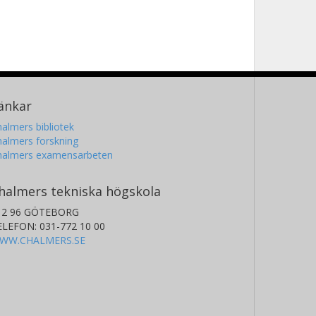
änkar
almers bibliotek
almers forskning
halmers examensarbeten
halmers tekniska högskola
12 96 GÖTEBORG
ELEFON: 031-772 10 00
WW.CHALMERS.SE