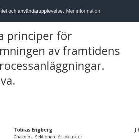
alitet och användarupplevelse.
Mer information
a principer för
rmningen av framtidens
rocessanläggningar.
ova.
Tobias Engberg
J 
Chalmers, Sektionen för arkitektur