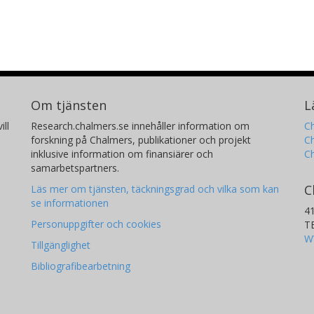
Om tjänsten
L
ill
Research.chalmers.se innehåller information om
Ch
forskning på Chalmers, publikationer och projekt
Ch
inklusive information om finansiärer och
C
samarbetspartners.
C
Läs mer om tjänsten, täckningsgrad och vilka som kan
se informationen
4
Personuppgifter och cookies
T
W
Tillgänglighet
Bibliografibearbetning