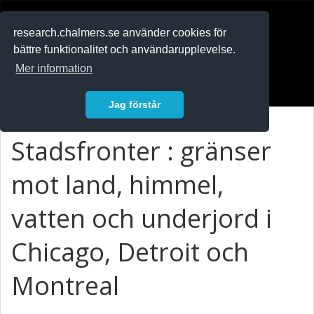
RESEARCH
.chalmers.se
research.chalmers.se använder cookies för
bättre funktionalitet och användarupplevelse.
In English
Mer information
Logga in
Jag förstår
Stadsfronter : gränser
mot land, himmel,
vatten och underjord i
Chicago, Detroit och
Montreal