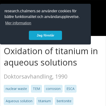
RESEARCH
.chalmers.se
research.chalmers.se använder cookies för
bättre funktionalitet och användarupplevelse.
In English
Mer information
Logga in
Jag förstår
Oxidation of titanium in
aqueous solutions
Doktorsavhandling, 1990
nuclear waste
TEM
corrosion
ESCA
Aqueous solution
titanium
bentonite