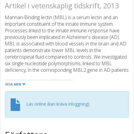
Artikel i vetenskaplig tidskrift, 2013
Mannan-Binding lectin (MBL) is a serum lectin and an
important constituent of the innate immune system.
Processes linked to the innate immune response have
previously been implicated in Alzheimer's disease (AD).
MBL is associated with blood vessels in the brain and AD
patients demonstrate lower MBL levels in the
cerebrospinal fluid compared to controls. We investigated
six single nucleotide polymorphisms, linked to MBL
deficiency, in the corresponding MBL2 gene in AD patients
and controls. Two MBL2 haplotypes, LXP and LYQ, were
significantly associated with AD risk (OR = 1.6, p = 0.01 and
VISA MER
OR = 1.5, p = 0.02, respectively). The present study is the
first investigating MBL2 genotypes and haplotypes in
relation to AD. Our findings support that the MBL2 gene
Läs online (kan kräva inloggning)
impact the disease risk.