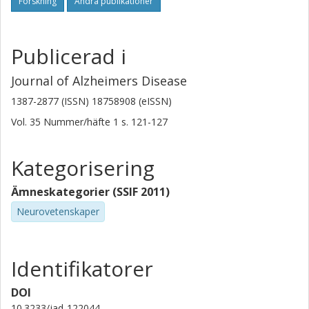
Forskning
Andra publikationer
Publicerad i
Journal of Alzheimers Disease
1387-2877 (ISSN) 18758908 (eISSN)
Vol. 35
Nummer/häfte
1
s.
121-127
Kategorisering
Ämneskategorier (SSIF 2011)
Neurovetenskaper
Identifikatorer
DOI
10.3233/jad-122044