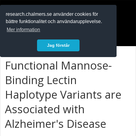
RESEARCH
.chalmers.se
research.chalmers.se använder cookies för
bättre funktionalitet och användarupplevelse.
In English
Mer information
Logga in
Jag förstår
Functional Mannose-
Binding Lectin
Haplotype Variants are
Associated with
Alzheimer's Disease