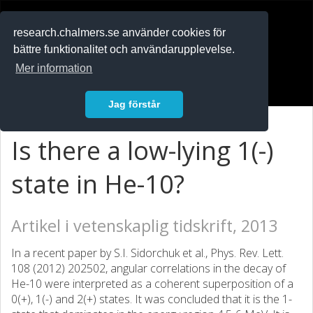
RESEARCH
.chalmers.se
research.chalmers.se använder cookies för
bättre funktionalitet och användarupplevelse.
In English
Mer information
Logga in
Jag förstår
Is there a low-lying 1(-)
state in He-10?
Artikel i vetenskaplig tidskrift, 2013
In a recent paper by S.I. Sidorchuk et al., Phys. Rev. Lett.
108 (2012) 202502, angular correlations in the decay of
He-10 were interpreted as a coherent superposition of a
0(+), 1(-) and 2(+) states. It was concluded that it is the 1-