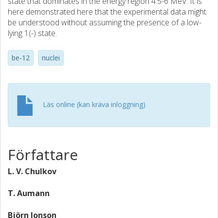
state that dominates in the energy region 4.5-6 MeV. It is
here demonstrated here that the experimental data might
be understood without assuming the presence of a low-
lying 1(-) state.
be-12
nuclei
Läs online (kan kräva inloggning)
Författare
L. V. Chulkov
T. Aumann
Björn Jonson