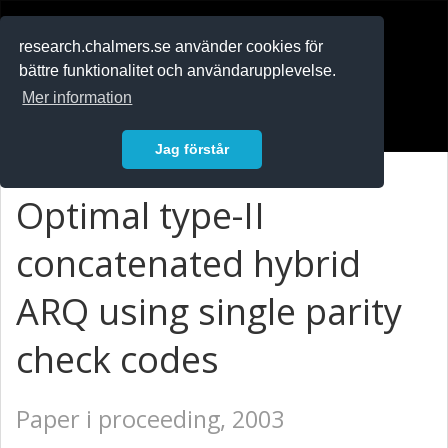
RESEARCH
.chalmers.se
research.chalmers.se använder cookies för
bättre funktionalitet och användarupplevelse.
In English
Mer information
Logga in
Jag förstår
Optimal type-II
concatenated hybrid
ARQ using single parity
check codes
Paper i proceeding, 2003