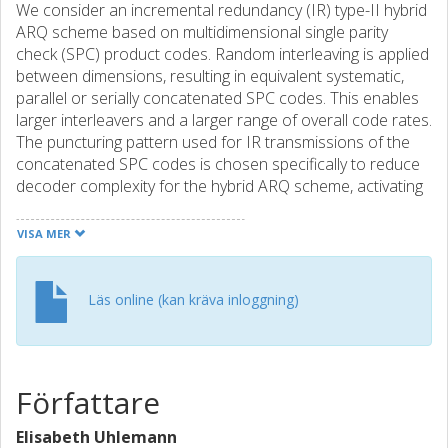
We consider an incremental redundancy (IR) type-II hybrid
ARQ scheme based on multidimensional single parity
check (SPC) product codes. Random interleaving is applied
between dimensions, resulting in equivalent systematic,
parallel or serially concatenated SPC codes. This enables
larger interleavers and a larger range of overall code rates.
The puncturing pattern used for IR transmissions of the
concatenated SPC codes is chosen specifically to reduce
decoder complexity for the hybrid ARQ scheme, activating
only those constituent decoders for which parity bits have
been received. Given the proposed puncturing pattern and
VISA MER
a maximum number of allowable transmissions, an
approach for determining the optimal number of parity bits
per IR transmission in terms of maximizing the overall
Läs online (kan kräva inloggning)
code rate, is suggested. With this strategy, each data frame
is accepted following the transmission of a minimum
number of parity bits.
Författare
Elisabeth Uhlemann