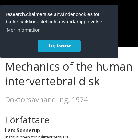
RESEARCH
.chalmers.se
research.chalmers.se använder cookies för
bättre funktionalitet och användarupplevelse.
In English
Mer information
Logga in
Jag förstår
Mechanics of the human
intervertebral disk
Doktorsavhandling, 1974
Författare
Lars Sonnerup
Institutionen för hållfasthetslära