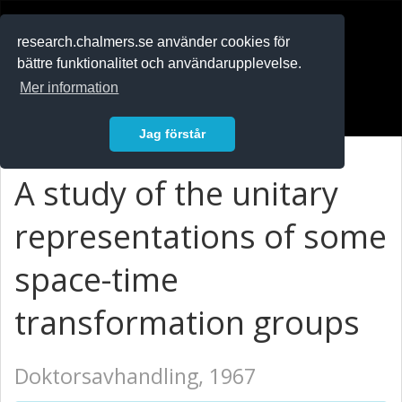
RESEARCH
.chalmers.se
research.chalmers.se använder cookies för
bättre funktionalitet och användarupplevelse.
In English
Mer information
Logga in
Jag förstår
A study of the unitary
representations of some
space-time
transformation groups
Doktorsavhandling, 1967