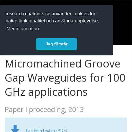
RESEARCH
.chalmers.se
research.chalmers.se använder cookies för
bättre funktionalitet och användarupplevelse.
In English
Mer information
Logga in
Jag förstår
Micromachined Groove
Gap Waveguides for 100
GHz applications
Paper i proceeding, 2013
Läs hela texten (PDF)