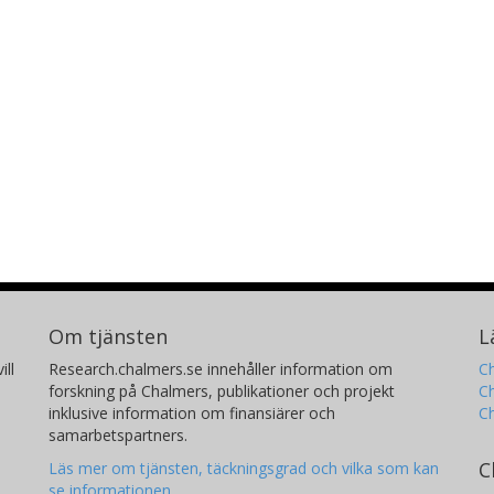
Om tjänsten
L
ill
Research.chalmers.se innehåller information om
Ch
forskning på Chalmers, publikationer och projekt
Ch
inklusive information om finansiärer och
C
samarbetspartners.
C
Läs mer om tjänsten, täckningsgrad och vilka som kan
se informationen