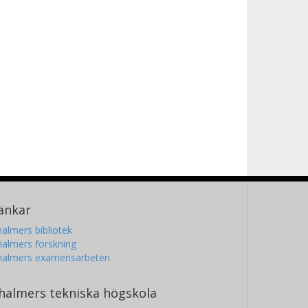
änkar
almers bibliotek
almers forskning
halmers examensarbeten
halmers tekniska högskola