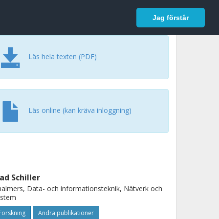
In English
Logga in
Jag förstår
Läs hela texten (PDF)
Läs online (kan kräva inloggning)
lad Schiller
almers, Data- och informationsteknik, Nätverk och
ystem
Forskning
Andra publikationer