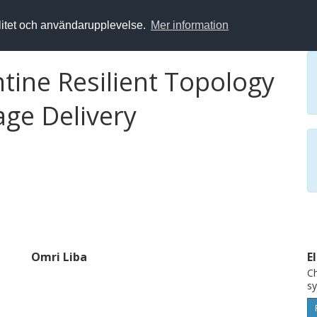
alitet och användarupplevelse.
Mer information
ntine Resilient Topology
ge Delivery
Omri Liba
E
Ch
s