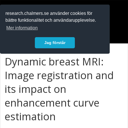
RESEARCH
.chalmers.se
research.chalmers.se använder cookies för
bättre funktionalitet och användarupplevelse.
In English
Mer information
Logga in
Jag förstår
Dynamic breast MRI:
Image registration and
its impact on
enhancement curve
estimation