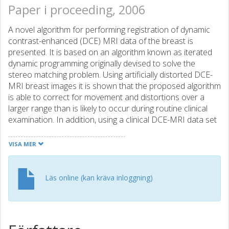
Paper i proceeding, 2006
A novel algorithm for performing registration of dynamic
contrast-enhanced (DCE) MRI data of the breast is
presented. It is based on an algorithm known as iterated
dynamic programming originally devised to solve the
stereo matching problem. Using artificially distorted DCE-
MRI breast images it is shown that the proposed algorithm
is able to correct for movement and distortions over a
larger range than is likely to occur during routine clinical
examination. In addition, using a clinical DCE-MRI data set
with an expertly labeled suspicious region, it is shown that
the proposed algorithm significantly reduces the variability
VISA MER
of the enhancement curves at the pixel level yielding more
pronounced uptake and washout phases
Läs online (kan kräva inloggning)