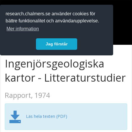
RESEARCH
.chalmers.se
research.chalmers.se använder cookies för
bättre funktionalitet och användarupplevelse.
In English
Mer information
Logga in
Jag förstår
Ingenjörsgeologiska
kartor - Litteraturstudier
Rapport, 1974
Läs hela texten (PDF)