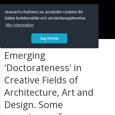
RESEARCH
.chalmers.se
research.chalmers.se använder cookies för
bättre funktionalitet och användarupplevelse.
In English
Mer information
Logga in
Jag förstår
Emerging
'Doctorateness' in
Creative Fields of
Architecture, Art and
Design. Some