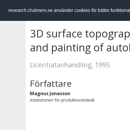
RESEARCH
.chalmers.se
research.chalmers.se använder cookies för bättre funktion
3D surface topograp
and painting of aut
Licentiatavhandling, 1995
Författare
Magnus Jonasson
Institutionen för produktionsteknik