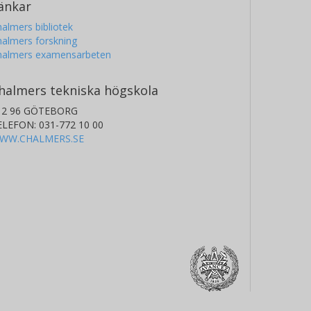
änkar
almers bibliotek
almers forskning
halmers examensarbeten
halmers tekniska högskola
12 96 GÖTEBORG
ELEFON: 031-772 10 00
WW.CHALMERS.SE