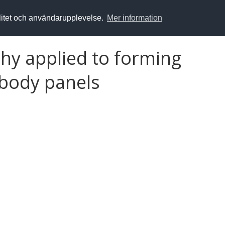
alitet och användarupplevelse.
Mer information
hy applied to forming
obody panels