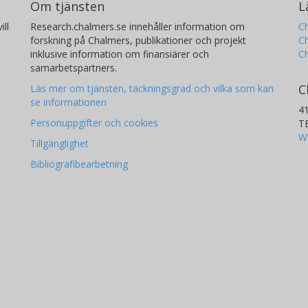
Om tjänsten
L
ill
Research.chalmers.se innehåller information om
Ch
forskning på Chalmers, publikationer och projekt
Ch
inklusive information om finansiärer och
C
samarbetspartners.
C
Läs mer om tjänsten, täckningsgrad och vilka som kan
se informationen
4
Personuppgifter och cookies
T
W
Tillgänglighet
Bibliografibearbetning