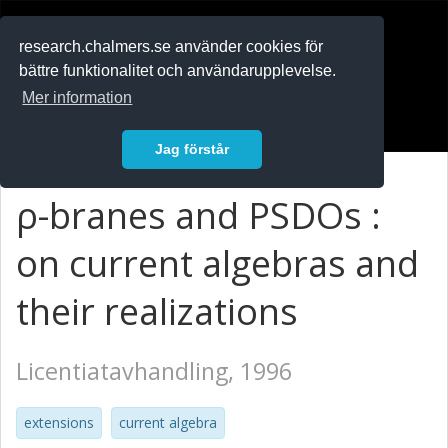
RESEARCH
.chalmers.se
research.chalmers.se använder cookies för
bättre funktionalitet och användarupplevelse.
In English
Mer information
Logga in
Jag förstår
ρ-branes and PSDOs :
on current algebras and
their realizations
Licentiatavhandling, 1996
extensions
current algebra