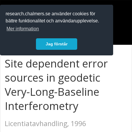
RESEARCH
.chalmers.se
research.chalmers.se använder cookies för
bättre funktionalitet och användarupplevelse.
In English
Mer information
Logga in
Jag förstår
Site dependent error
sources in geodetic
Very-Long-Baseline
Interferometry
Licentiatavhandling, 1996