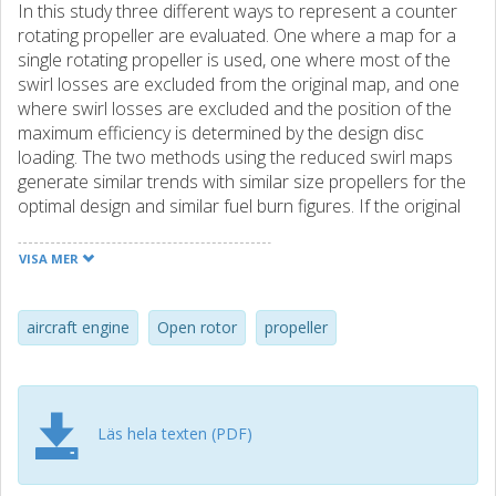
In this study three different ways to represent a counter
rotating propeller are evaluated. One where a map for a
single rotating propeller is used, one where most of the
swirl losses are excluded from the original map, and one
where swirl losses are excluded and the position of the
maximum efficiency is determined by the design disc
loading. The two methods using the reduced swirl maps
generate similar trends with similar size propellers for the
optimal design and similar fuel burn figures. If the original
single rotating map is used to represent counter rotating
propellers the trends are significantly changed and are
VISA MER
viewed to be unphysical. The optimal size propeller is then
closer to 4.5 m rather than 3.5 meters. With the maps
where a reduction in swirl losses are accounted for, the
aircraft engine
Open rotor
propeller
trends show a slightly decreasing fuel consumption with
decreasing tip speed. If the single rotating propeller map is
used there is an opposite trend and it is of higher
magnitude.
Läs hela texten (PDF)