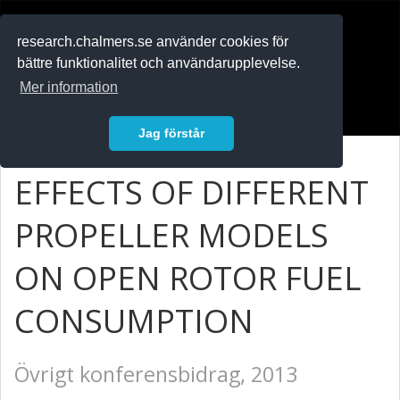
RESEARCH
.chalmers.se
research.chalmers.se använder cookies för
bättre funktionalitet och användarupplevelse.
In English
Mer information
Logga in
Jag förstår
EFFECTS OF DIFFERENT
PROPELLER MODELS
ON OPEN ROTOR FUEL
CONSUMPTION
Övrigt konferensbidrag, 2013