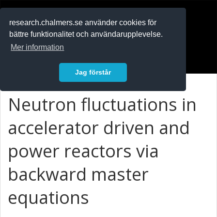
RESEARCH
.chalmers.se
research.chalmers.se använder cookies för
bättre funktionalitet och användarupplevelse.
In English
Mer information
Logga in
Jag förstår
Neutron fluctuations in
accelerator driven and
power reactors via
backward master
equations