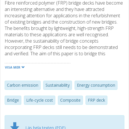
Fibre reinforced polymer (FRP) bridge decks have become
an interesting alternative and they have attracted
increasing attention for applications in the refurbishment
of existing bridges and the construction of new bridges.
The benefits brought by lightweight, high-strength FRP
materials to these applications are well recognised.
However, the sustainability of bridge concepts
incorporating FRP decks still needs to be demonstrated
and verified. The aim of this paper is to bridge this
knowledge gap by examining the sustainability of these
FRP solutions in comparison with traditional bridge
VISA MER
concepts. An existing composite (steel–concrete) bridge
with a concrete deck that had deteriorated was selected
for this purpose. Two scenarios are studied and analysed;
Carbon emission
Sustainability
Energy consumption
the total replacement of the entire bridge superstructure
and the replacement of the concrete deck with a new deck
Bridge
Life-cycle cost
Composite
FRP deck
made of GFRP. The analyses prove that FRP decks
contribute to potential cost savings over the life cycle of
bridges and a reduced environmental impact.
Läs hela texten (PDF)