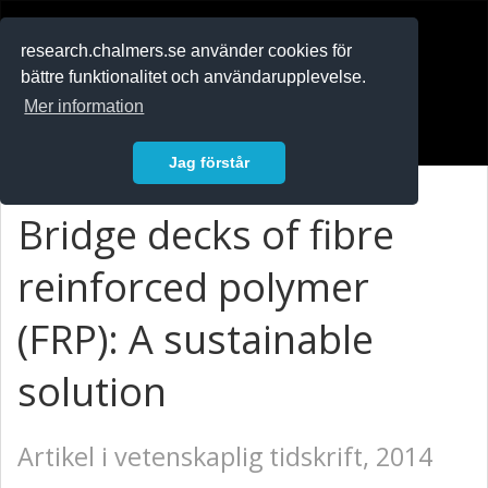
RESEARCH
.chalmers.se
research.chalmers.se använder cookies för
bättre funktionalitet och användarupplevelse.
In English
Mer information
Logga in
Jag förstår
Bridge decks of fibre
reinforced polymer
(FRP): A sustainable
solution
Artikel i vetenskaplig tidskrift, 2014