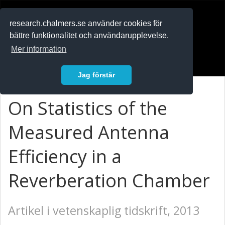
RESEARCH
.chalmers.se
research.chalmers.se använder cookies för
bättre funktionalitet och användarupplevelse.
In English
Mer information
Logga in
Jag förstår
On Statistics of the
Measured Antenna
Efficiency in a
Reverberation Chamber
Artikel i vetenskaplig tidskrift, 2013