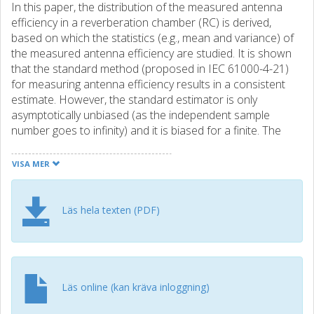
In this paper, the distribution of the measured antenna
efficiency in a reverberation chamber (RC) is derived,
based on which the statistics (e.g., mean and variance) of
the measured antenna efficiency are studied. It is shown
that the standard method (proposed in IEC 61000-4-21)
for measuring antenna efficiency results in a consistent
estimate. However, the standard estimator is only
asymptotically unbiased (as the independent sample
number goes to infinity) and it is biased for a finite. The
derived analytical expressions for the statistics of the
antenna efficiency estimator are verified by simulations as
VISA MER
well as RC measurements. In order to use the analytical
expressions of the estimation statistics in practice, one
needs to estimate the independent sample number from
Läs hela texten (PDF)
the measurement. This can be done based on a single
measurement. Thus, using the derived estimation statistics,
one can characterize the measurement performance of
the antenna efficiency based on a single measurement,
instead of directly estimating the statistics by performing
Läs online (kan kräva inloggning)
many independent measurements.