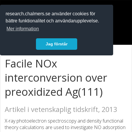
RESEARCH
.chalmers.se
research.chalmers.se använder cookies för
bättre funktionalitet och användarupplevelse.
In English
Mer information
Logga in
Jag förstår
Facile NOx
interconversion over
preoxidized Ag(111)
Artikel i vetenskaplig tidskrift, 2013
X-ray photoelectron spectroscopy and density functional
theory calculations are used to investigate NO adsorption