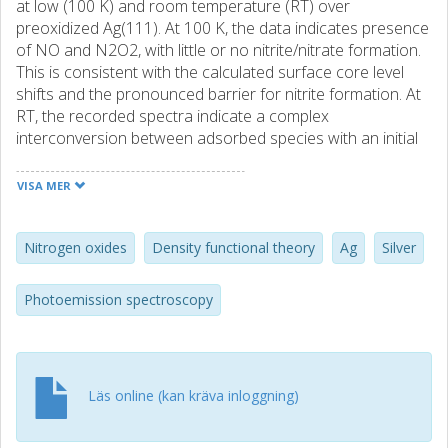
at low (100 K) and room temperature (RT) over
preoxidized Ag(111). At 100 K, the data indicates presence
of NO and N2O2, with little or no nitrite/nitrate formation.
This is consistent with the calculated surface core level
shifts and the pronounced barrier for nitrite formation. At
RT, the recorded spectra indicate a complex
interconversion between adsorbed species with an initial
formation of a p(4 x 4) nitrate overlayer. With increasing
NO pressure, the experimental results are best
VISA MER
rationalized by partial nitrate decomposition into nitrites
and subsequent NO physisorption, which leads to the
formation of N2O3-like species.
Nitrogen oxides
Density functional theory
Ag
Silver
Photoemission spectroscopy
Läs online (kan kräva inloggning)