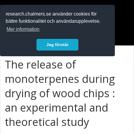
RESEARCH
.chalmers.se
research.chalmers.se använder cookies för
bättre funktionalitet och användarupplevelse.
In English
Mer information
Logga in
Jag förstår
The release of
monoterpenes during
drying of wood chips :
an experimental and
theoretical study