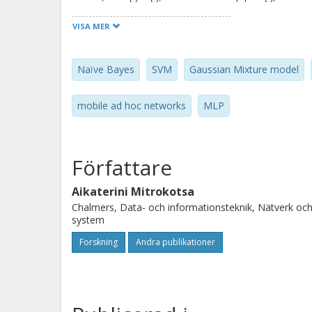
Support Vector Machines exhibit high
VISA MER
and that Packet Dropping is the harde
Naïve Bayes
SVM
Gaussian Mixture model
mobile ad hoc networks
MLP
Författare
Aikaterini Mitrokotsa
Chalmers, Data- och informationsteknik, Nätverk oc
system
Forskning
Andra publikationer