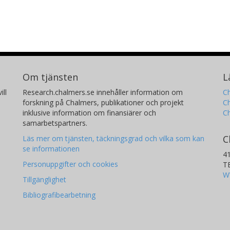
Om tjänsten
L
ill
Research.chalmers.se innehåller information om
Ch
forskning på Chalmers, publikationer och projekt
Ch
inklusive information om finansiärer och
C
samarbetspartners.
C
Läs mer om tjänsten, täckningsgrad och vilka som kan
se informationen
4
Personuppgifter och cookies
T
W
Tillgänglighet
Bibliografibearbetning