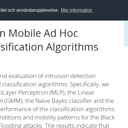
alitet och användarupplevelse.
Mer information
in Mobile Ad Hoc
ification Algorithms
nd evaluation of intrusion detection
assification algorithms. Specifically, we
iLayer Perceptron (MLP), the Linear
l (GMM), the Naïve Bayes classifier and the
rformance of the classification algorithms
onditions and mobility patterns for the Black
looding attacks. The results indicate that