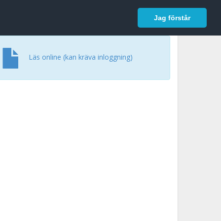
In English
Logga in
Jag förstår
Läs online (kan kräva inloggning)