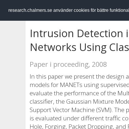
RESEARCH
.chalmers.se
research.chalmers.se använder cookies för bättre funktion
Intrusion Detection 
Networks Using Class
Paper i proceeding, 2008
In this paper we present the design a
models for MANETs using supervised cl
evaluate the performance of the Mult
classifier, the Gaussian Mixture Mode
Support Vector Machine (SVM). The pe
is evaluated under different traffic c
Hole, Forging, Packet Dropping, and F