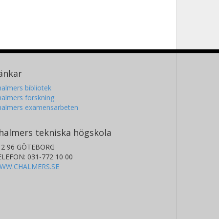
änkar
almers bibliotek
almers forskning
halmers examensarbeten
halmers tekniska högskola
12 96 GÖTEBORG
ELEFON: 031-772 10 00
WW.CHALMERS.SE