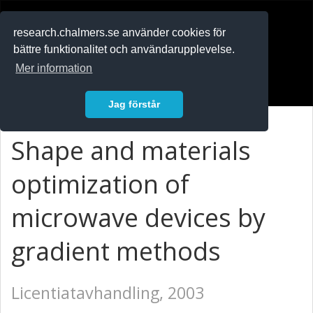
RESEARCH
.chalmers.se
research.chalmers.se använder cookies för
bättre funktionalitet och användarupplevelse.
In English
Mer information
Logga in
Jag förstår
Shape and materials
optimization of
microwave devices by
gradient methods
Licentiatavhandling, 2003