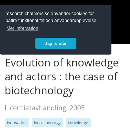
RESEARCH
.chalmers.se
research.chalmers.se använder cookies för
bättre funktionalitet och användarupplevelse.
In English
Mer information
Logga in
Jag förstår
Evolution of knowledge
and actors : the case of
biotechnology
Licentiatavhandling, 2005
innovation
biotechnology
knowledge