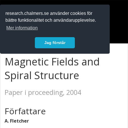
RESEARCH
.chalmers.se
research.chalmers.se använder cookies för
bättre funktionalitet och användarupplevelse.
In English
Mer information
Logga in
Jag förstår
Magnetic Fields and
Spiral Structure
Paper i proceeding, 2004
Författare
A. Fletcher