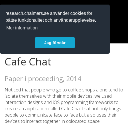
RESEARCH
.chalmers.se
research.chalmers.se använder cookies för
bättre funktionalitet och användarupplevelse.
In English
Mer information
Logga in
Jag förstår
Cafe Chat
Paper i proceeding, 2014
Noticed that people who go to coffee shops alone tend to
isolate themselves with their mobile devices, we used
interaction designs and iOS programming frameworks to
create an application called Cafe Chat that not only brings
people to communicate face to face but also uses their
devices to interact together in colocated space.