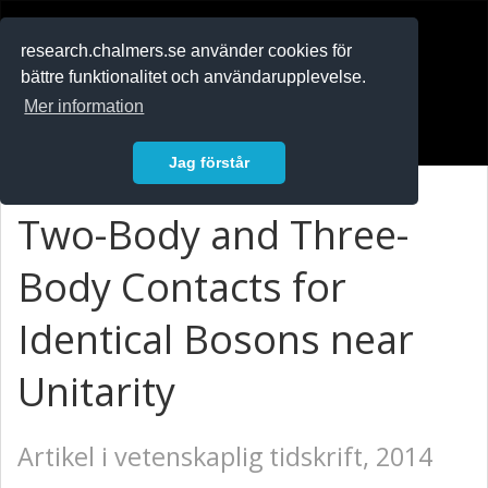
RESEARCH
.chalmers.se
research.chalmers.se använder cookies för
bättre funktionalitet och användarupplevelse.
In English
Mer information
Logga in
Jag förstår
Two-Body and Three-
Body Contacts for
Identical Bosons near
Unitarity
Artikel i vetenskaplig tidskrift, 2014