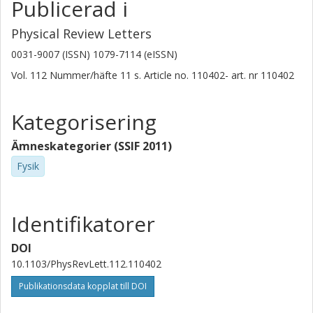
Publicerad i
Physical Review Letters
0031-9007 (ISSN) 1079-7114 (eISSN)
Vol. 112
Nummer/häfte
11
s.
Article no. 110402-
art. nr
110402
Kategorisering
Ämneskategorier (SSIF 2011)
Fysik
Identifikatorer
DOI
10.1103/PhysRevLett.112.110402
Publikationsdata kopplat till DOI