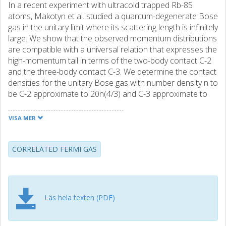
In a recent experiment with ultracold trapped Rb-85
atoms, Makotyn et al. studied a quantum-degenerate Bose
gas in the unitary limit where its scattering length is infinitely
large. We show that the observed momentum distributions
are compatible with a universal relation that expresses the
high-momentum tail in terms of the two-body contact C-2
and the three-body contact C-3. We determine the contact
densities for the unitary Bose gas with number density n to
be C-2 approximate to 20n(4/3) and C-3 approximate to
2n(5/3). We also show that the observed atom loss rate is
compatible with that from 3-atom inelastic collisions, which
VISA MER
gives a contribution proportional to C-3, but the loss rate is
not compatible with that from 2-atom inelastic collisions,
which gives a contribution proportional to C-2. We point
CORRELATED FERMI GAS
out that the contacts C-2 and C-3 could be measured
independently by using the virial theorem near and at
unitarity, respectively.
Läs hela texten (PDF)