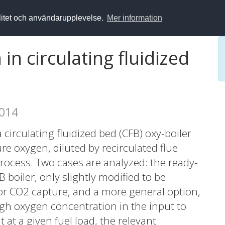
alitet och användarupplevelse.
Mer information
n circulating fluidized
2014
circulating fluidized bed (CFB) oxy-boiler
ure oxygen, diluted by recirculated flue
ocess. Two cases are analyzed: the ready-
B boiler, only slightly modified to be
for CO2 capture, and a more general option,
gh oxygen concentration in the input to
at at a given fuel load, the relevant