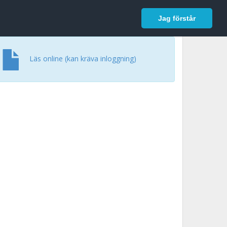
In English
Logga in
Jag förstår
Läs online (kan kräva inloggning)