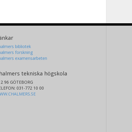
änkar
almers bibliotek
almers forskning
halmers examensarbeten
halmers tekniska högskola
12 96 GÖTEBORG
ELEFON: 031-772 10 00
WW.CHALMERS.SE