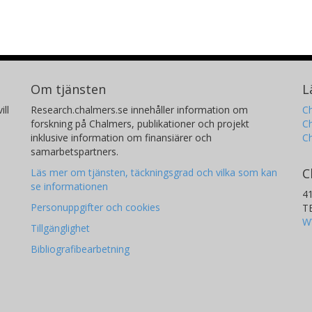
Om tjänsten
L
ill
Research.chalmers.se innehåller information om
Ch
forskning på Chalmers, publikationer och projekt
Ch
inklusive information om finansiärer och
C
samarbetspartners.
C
Läs mer om tjänsten, täckningsgrad och vilka som kan
se informationen
4
Personuppgifter och cookies
T
W
Tillgänglighet
Bibliografibearbetning