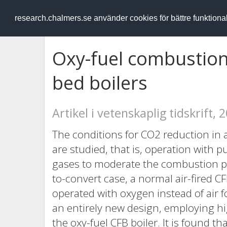
RESEARCH
.chalmers.se
research.chalmers.se använder cookies för bättre funktion
Oxy-fuel combustion i
bed boilers
Artikel i vetenskaplig tidskrift, 
The conditions for CO2 reduction in a 
are studied, that is, operation with p
gases to moderate the combustion pr
to-convert case, a normal air-fired CF
operated with oxygen instead of air 
an entirely new design, employing hi
the oxy-fuel CFB boiler. It is found th