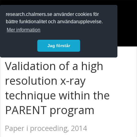
RESEARCH
.chalmers.se
research.chalmers.se använder cookies för
bättre funktionalitet och användarupplevelse.
In English
Mer information
Logga in
Jag förstår
Validation of a high
resolution x-ray
technique within the
PARENT program
Paper i proceeding, 2014