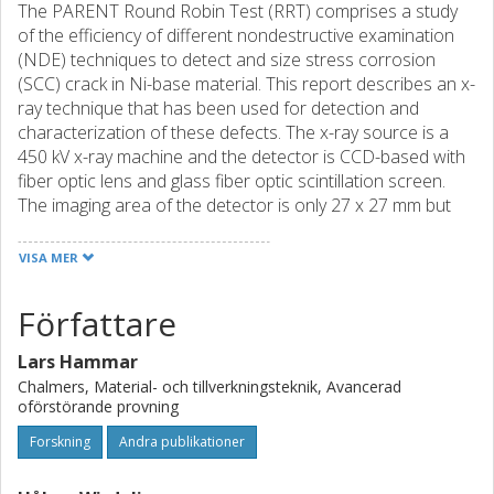
The PARENT Round Robin Test (RRT) comprises a study
of the efficiency of different nondestructive examination
(NDE) techniques to detect and size stress corrosion
(SCC) crack in Ni-base material. This report describes an x-
ray technique that has been used for detection and
characterization of these defects. The x-ray source is a
450 kV x-ray machine and the detector is CCD-based with
fiber optic lens and glass fiber optic scintillation screen.
The imaging area of the detector is only 27 x 27 mm but
the spatial resolution is very high. The un-sharpness in the
image plane is measured to be less than 0.08 mm. X-ray
VISA MER
radiography is a volumetric method and to be able to
detect cracks or parts of cracks the orientation has to be
Författare
reasonably parallel with the x-ray beams. Therefor each
defect is radiographed in series of projections. The
Lars Hammar
projection angle is from -10° to +10°, with increments of
Chalmers, Material- och tillverkningsteknik, Avancerad
2°. To determine the size or the depth of the cracks a
oförstörande provning
method are developed which describes the depth as
Forskning
Andra publikationer
function of the movement of the observed crack tip
between the end positions in the series of exposures.