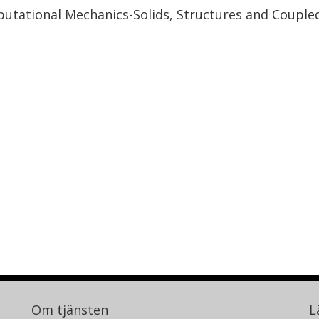
putational Mechanics-Solids, Structures and Coupl
Om tjänsten
L