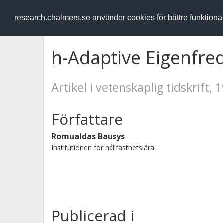
RESEARCH
.chalmers.se
research.chalmers.se använder cookies för bättre funktion
h-Adaptive Eigenfre
Artikel i vetenskaplig tidskrift, 
Författare
Romualdas Bausys
Institutionen för hållfasthetslära
Publicerad i