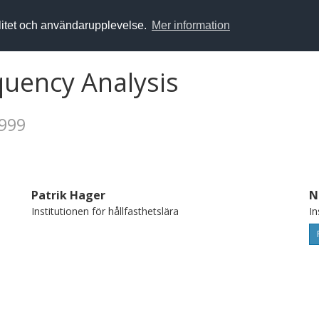
alitet och användarupplevelse.
Mer information
quency Analysis
1999
Patrik Hager
N
Institutionen för hållfasthetslära
In