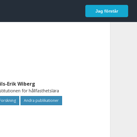
In English
Logga in
Jag förstår
ils-Erik Wiberg
stitutionen för hållfasthetslära
Forskning
Andra publikationer